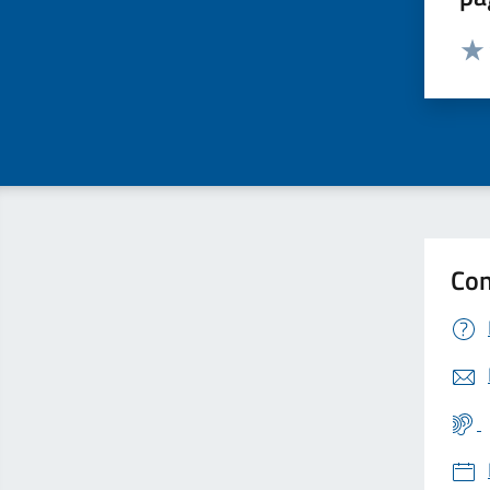
Valut
Valu
Con