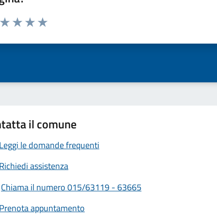
a da 1 a 5 stelle la pagina
ta 1 stelle su 5
Valuta 2 stelle su 5
Valuta 3 stelle su 5
Valuta 4 stelle su 5
Valuta 5 stelle su 5
tatta il comune
Leggi le domande frequenti
Richiedi assistenza
Chiama il numero 015/63119 - 63665
Prenota appuntamento