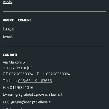
Avvisi
VIVERE IL COMUNE
Luoghi
Eventi
CONTATTI
Via Marconi 6
13895 Graglia (BI)
C.F. 00266350024 - P.Iva: 00266350024
Telefono:
015/63119 - 63665
Fax: 015/6391016
E-mail:
PEC: