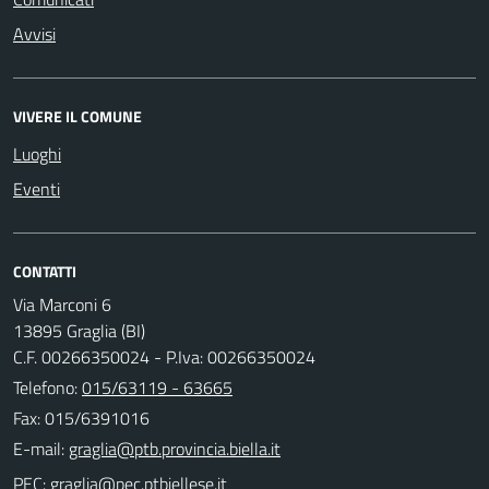
Avvisi
VIVERE IL COMUNE
Luoghi
Eventi
CONTATTI
Via Marconi 6
13895 Graglia (BI)
C.F. 00266350024 - P.Iva: 00266350024
Telefono:
015/63119 - 63665
Fax: 015/6391016
E-mail:
PEC: