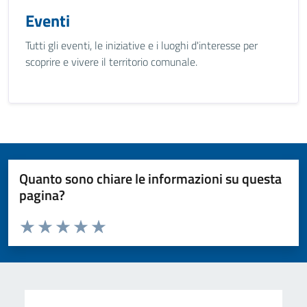
Eventi
Tutti gli eventi, le iniziative e i luoghi d'interesse per
scoprire e vivere il territorio comunale.
Quanto sono chiare le informazioni su questa
pagina?
Valuta da 1 a 5 stelle la pagina
Valuta 1 stelle su 5
Valuta 2 stelle su 5
Valuta 3 stelle su 5
Valuta 4 stelle su 5
Valuta 5 stelle su 5