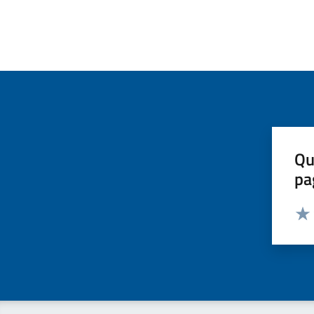
Qu
pa
Valut
Valu