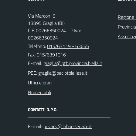
Via Marconi 6
Regione
13895 Graglia (BI)
Provincia
C.F. 00266350024 - P.Iva:
Associaz
00266350024
Telefono:
015/63119 - 63665
Fax: 015/6391016
E-mail:
PEC:
Uffici e orari
Numeri utili
CONTATTI D.P.O.
E-mail: