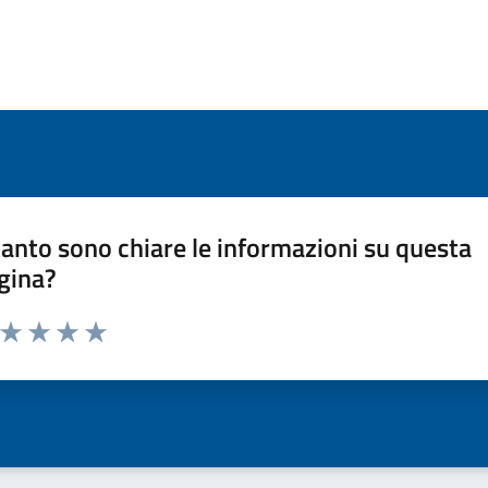
anto sono chiare le informazioni su questa
gina?
a da 1 a 5 stelle la pagina
ta 1 stelle su 5
Valuta 2 stelle su 5
Valuta 3 stelle su 5
Valuta 4 stelle su 5
Valuta 5 stelle su 5