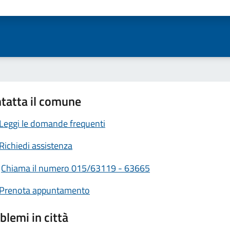
ta 1 stelle su 5
Valuta 2 stelle su 5
Valuta 3 stelle su 5
Valuta 4 stelle su 5
Valuta 5 stelle su 5
tatta il comune
Leggi le domande frequenti
Richiedi assistenza
Chiama il numero 015/63119 - 63665
Prenota appuntamento
blemi in città