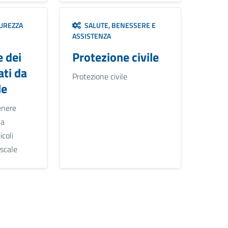
CUREZZA
SALUTE, BENESSERE E
ASSISTENZA
 dei
Protezione civile
ati da
Protezione civile
le
enere
la
icoli
iscale