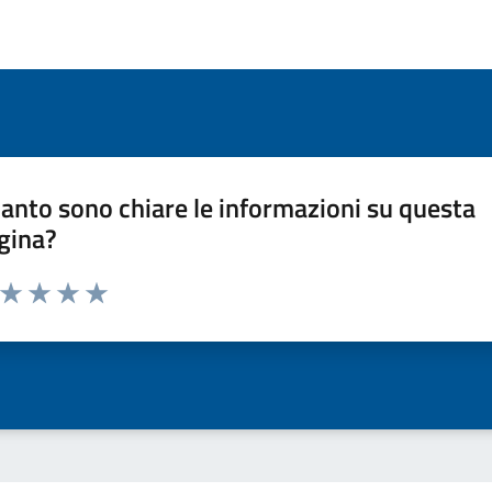
anto sono chiare le informazioni su questa
gina?
a da 1 a 5 stelle la pagina
ta 1 stelle su 5
Valuta 2 stelle su 5
Valuta 3 stelle su 5
Valuta 4 stelle su 5
Valuta 5 stelle su 5