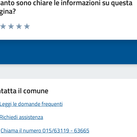
anto sono chiare le informazioni su questa
gina?
a da 1 a 5 stelle la pagina
ta 1 stelle su 5
Valuta 2 stelle su 5
Valuta 3 stelle su 5
Valuta 4 stelle su 5
Valuta 5 stelle su 5
tatta il comune
Leggi le domande frequenti
Richiedi assistenza
Chiama il numero 015/63119 - 63665