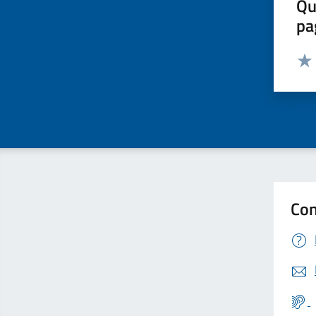
Qu
pa
Valut
Valu
Con