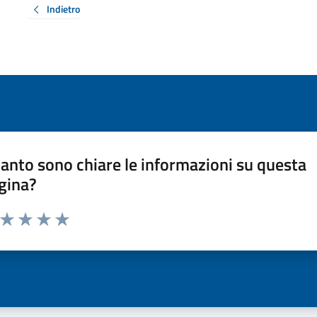
Indietro
anto sono chiare le informazioni su questa
gina?
a da 1 a 5 stelle la pagina
ta 1 stelle su 5
Valuta 2 stelle su 5
Valuta 3 stelle su 5
Valuta 4 stelle su 5
Valuta 5 stelle su 5