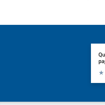
Qu
pa
Valut
Valu