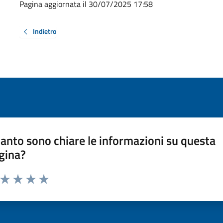
Pagina aggiornata il 30/07/2025 17:58
Indietro
anto sono chiare le informazioni su questa
gina?
a da 1 a 5 stelle la pagina
ta 1 stelle su 5
Valuta 2 stelle su 5
Valuta 3 stelle su 5
Valuta 4 stelle su 5
Valuta 5 stelle su 5