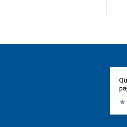
Qu
pa
Valut
Valu