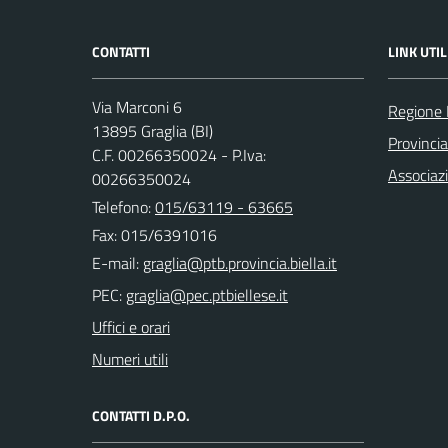
CONTATTI
LINK UTIL
Via Marconi 6
Regione
13895 Graglia (BI)
Provincia
C.F. 00266350024 - P.Iva:
Associaz
00266350024
Telefono:
015/63119 - 63665
Fax: 015/6391016
E-mail:
PEC:
Uffici e orari
Numeri utili
CONTATTI D.P.O.