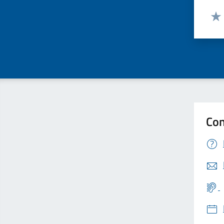
Valut
Valu
Con