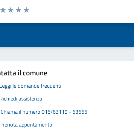
a da 1 a 5 stelle la pagina
ta 1 stelle su 5
Valuta 2 stelle su 5
Valuta 3 stelle su 5
Valuta 4 stelle su 5
Valuta 5 stelle su 5
tatta il comune
Leggi le domande frequenti
Richiedi assistenza
Chiama il numero 015/63119 - 63665
Prenota appuntamento