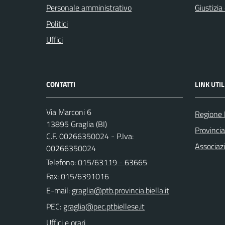
Personale amministrativo
Giustizia
Politici
Uffici
CONTATTI
LINK UTIL
Via Marconi 6
Regione
13895 Graglia (BI)
Provincia
C.F. 00266350024 - P.Iva:
Associaz
00266350024
Telefono:
015/63119 - 63665
Fax: 015/6391016
E-mail:
PEC:
Uffici e orari