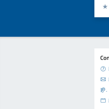
Valut
Valu
Con