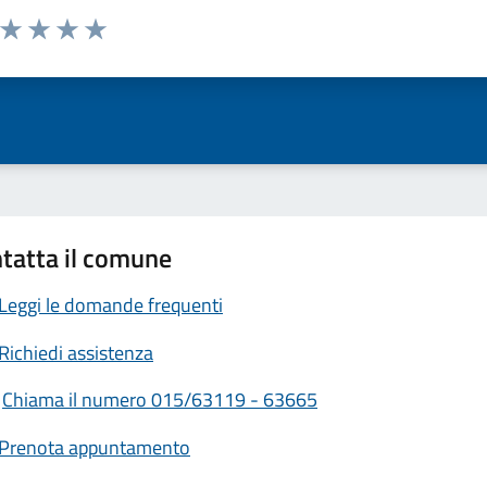
a da 1 a 5 stelle la pagina
ta 1 stelle su 5
Valuta 2 stelle su 5
Valuta 3 stelle su 5
Valuta 4 stelle su 5
Valuta 5 stelle su 5
tatta il comune
Leggi le domande frequenti
Richiedi assistenza
Chiama il numero 015/63119 - 63665
Prenota appuntamento