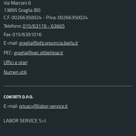
Via Marconi 6
13895 Graglia (BI)
C.F. 00266350024 - P.Iva: 00266350024
Telefono:
015/63119 - 63665
Fax: 015/6391016
E-mail:
PEC:
Uffici e orari
Numeri utili
CONTATTI D.P.O.
E-mail:
LABOR SERVICE S.r.l.