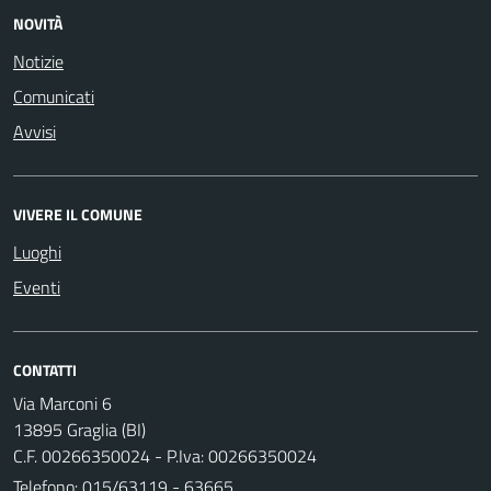
NOVITÀ
Notizie
Comunicati
Avvisi
VIVERE IL COMUNE
Luoghi
Eventi
CONTATTI
Via Marconi 6
13895 Graglia (BI)
C.F. 00266350024 - P.Iva: 00266350024
Telefono:
015/63119 - 63665