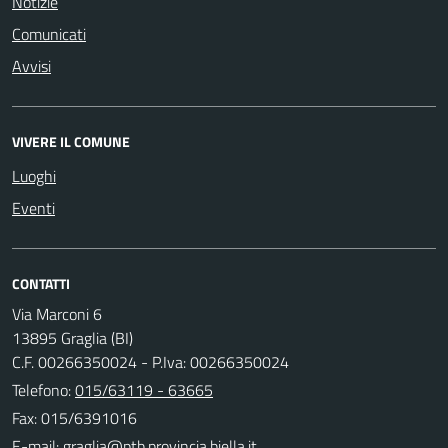
Notizie
Comunicati
Avvisi
VIVERE IL COMUNE
Luoghi
Eventi
CONTATTI
Via Marconi 6
13895 Graglia (BI)
C.F. 00266350024 - P.Iva: 00266350024
Telefono:
015/63119 - 63665
Fax: 015/6391016
E-mail: