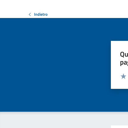
Indietro
Qu
pa
Valut
Valu