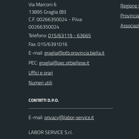
Via Marconi 6
Regione
13895 Graglia (BI)
Provincia
C.F. 00266350024 - P.Iva:
Associaz
00266350024
Telefono:
015/63119 - 63665
Fax: 015/6391016
E-mail:
PEC:
Uffici e orari
Numeri utili
CONTATTI D.P.O.
E-mail:
LABOR SERVICE S.r.l.