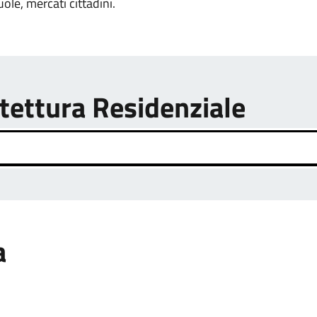
uole, mercati cittadini.
itettura Residenziale
a