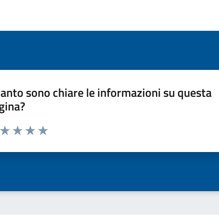
anto sono chiare le informazioni su questa
gina?
a da 1 a 5 stelle la pagina
ta 1 stelle su 5
Valuta 2 stelle su 5
Valuta 3 stelle su 5
Valuta 4 stelle su 5
Valuta 5 stelle su 5