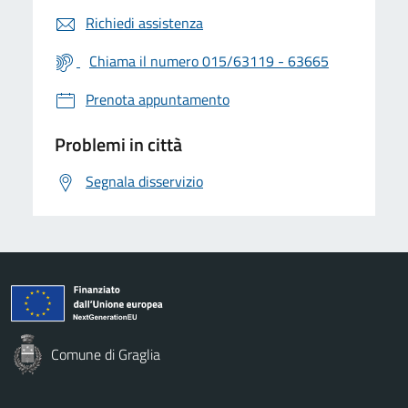
Richiedi assistenza
Chiama il numero 015/63119 - 63665
Prenota appuntamento
Problemi in città
Segnala disservizio
Comune di Graglia