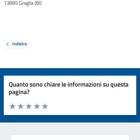
13895 Graglia (BI)
Indietro
Quanto sono chiare le informazioni su questa
pagina?
Valuta da 1 a 5 stelle la pagina
Valuta 1 stelle su 5
Valuta 2 stelle su 5
Valuta 3 stelle su 5
Valuta 4 stelle su 5
Valuta 5 stelle su 5