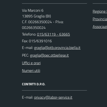
Via Marconi 6
Regione
13895 Graglia (BI)
Provincia
C.F. 00266350024 - P.Iva:
Associaz
00266350024
Telefono:
015/63119 - 63665
Fax: 015/6391016
E-mail:
PEC:
Uffici e orari
Numeri utili
CONTATTI D.P.O.
E-mail: