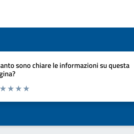
anto sono chiare le informazioni su questa
gina?
a da 1 a 5 stelle la pagina
ta 1 stelle su 5
Valuta 2 stelle su 5
Valuta 3 stelle su 5
Valuta 4 stelle su 5
Valuta 5 stelle su 5