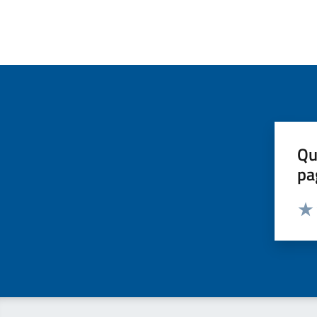
Qu
pa
Valut
Valu