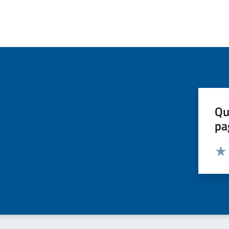
Qu
pa
Valut
Valu