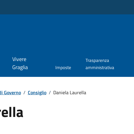
Vivere
Trasparenza
Graglia
Imposte
amministrativa
di Governo
/
Consiglio
/
Daniela Laurella
ella