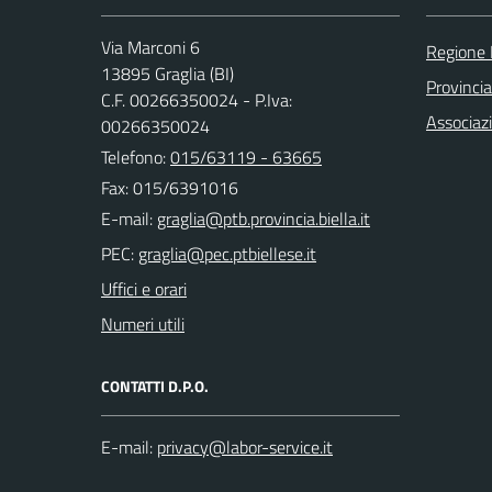
Via Marconi 6
Regione
13895 Graglia (BI)
Provincia
C.F. 00266350024 - P.Iva:
Associaz
00266350024
Telefono:
015/63119 - 63665
Fax: 015/6391016
E-mail:
PEC:
Uffici e orari
Numeri utili
CONTATTI D.P.O.
E-mail: