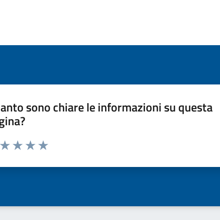
anto sono chiare le informazioni su questa
gina?
a da 1 a 5 stelle la pagina
ta 1 stelle su 5
Valuta 2 stelle su 5
Valuta 3 stelle su 5
Valuta 4 stelle su 5
Valuta 5 stelle su 5