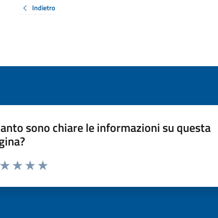
Indietro
anto sono chiare le informazioni su questa
gina?
a da 1 a 5 stelle la pagina
ta 1 stelle su 5
Valuta 2 stelle su 5
Valuta 3 stelle su 5
Valuta 4 stelle su 5
Valuta 5 stelle su 5