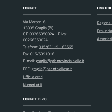
CONTATTI
LINK UTIL
Via Marconi 6
Regione
13895 Graglia (BI)
Provincia
C.F. 00266350024 - P.Iva:
Associaz
00266350024
Telefono:
015/63119 - 63665
Fax: 015/6391016
E-mail:
PEC:
Uffici e orari
Numeri utili
CONTATTI D.P.O.